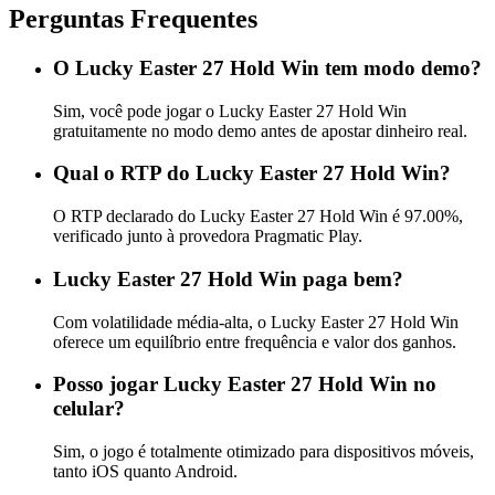
Perguntas Frequentes
O Lucky Easter 27 Hold Win tem modo demo?
Sim, você pode jogar o Lucky Easter 27 Hold Win
gratuitamente no modo demo antes de apostar dinheiro real.
Qual o RTP do Lucky Easter 27 Hold Win?
O RTP declarado do Lucky Easter 27 Hold Win é 97.00%,
verificado junto à provedora Pragmatic Play.
Lucky Easter 27 Hold Win paga bem?
Com volatilidade média-alta, o Lucky Easter 27 Hold Win
oferece um equilíbrio entre frequência e valor dos ganhos.
Posso jogar Lucky Easter 27 Hold Win no
celular?
Sim, o jogo é totalmente otimizado para dispositivos móveis,
tanto iOS quanto Android.