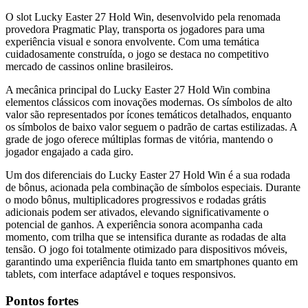
O slot Lucky Easter 27 Hold Win, desenvolvido pela renomada
provedora Pragmatic Play, transporta os jogadores para uma
experiência visual e sonora envolvente. Com uma temática
cuidadosamente construída, o jogo se destaca no competitivo
mercado de cassinos online brasileiros.
A mecânica principal do Lucky Easter 27 Hold Win combina
elementos clássicos com inovações modernas. Os símbolos de alto
valor são representados por ícones temáticos detalhados, enquanto
os símbolos de baixo valor seguem o padrão de cartas estilizadas. A
grade de jogo oferece múltiplas formas de vitória, mantendo o
jogador engajado a cada giro.
Um dos diferenciais do Lucky Easter 27 Hold Win é a sua rodada
de bônus, acionada pela combinação de símbolos especiais. Durante
o modo bônus, multiplicadores progressivos e rodadas grátis
adicionais podem ser ativados, elevando significativamente o
potencial de ganhos. A experiência sonora acompanha cada
momento, com trilha que se intensifica durante as rodadas de alta
tensão. O jogo foi totalmente otimizado para dispositivos móveis,
garantindo uma experiência fluida tanto em smartphones quanto em
tablets, com interface adaptável e toques responsivos.
Pontos fortes