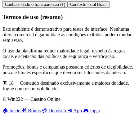
Confiabilidade e transparência (T)
Contexto local Brasil
Termos de uso (resumo)
Este ambiente é demonstrativo para testes de interface. Nenhuma
oferta comercial é garantida e as condições exibidas podem mudar
sem aviso.
O uso da plataforma requer maioridade legal, respeito às regras
locais e aceitação das políticas de segurança e verificação.
Promoções, bônus e campanhas possuem critérios de elegibilidade,
prazo e limites específicos que devem ser lidos antes da adesão.
🔞 18+ | Conteúdo destinado exclusivamente a maiores de idade.
Jogue com responsabilidade.
© Win222 — Cassino Online
🏠
Início
🎁
Bônus
💳
Depósito
📲
App
🎮
Jogar