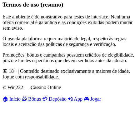
Termos de uso (resumo)
Este ambiente é demonstrativo para testes de interface. Nenhuma
oferta comercial é garantida e as condições exibidas podem mudar
sem aviso.
O uso da plataforma requer maioridade legal, respeito às regras
locais e aceitação das políticas de segurança e verificação.
Promoções, bônus e campanhas possuem critérios de elegibilidade,
prazo e limites específicos que devem ser lidos antes da adesão.
🔞 18+ | Conteúdo destinado exclusivamente a maiores de idade.
Jogue com responsabilidade.
© Win222 — Cassino Online
🏠
Início
🎁
Bônus
💳
Depósito
📲
App
🎮
Jogar