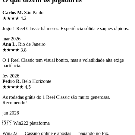
Carlos M.
São Paulo
★★★★
4.2
Jogo 1 Reel Classic há meses. Experiência sólida e saques rápidos.
mar 2026
Ana L.
Rio de Janeiro
★★★★
3.8
O 1 Reel Classic tem visual bonito, mas a volatilidade alta exige
paciência.
fev 2026
Pedro R.
Belo Horizonte
★★★★★
4.5
As rodadas grátis do 1 Reel Classic são muito generosas.
Recomendo!
jan 2026
🇧🇷 Win222 plataforma
Win222 — Cassino online e apostas — pagando no Pix.