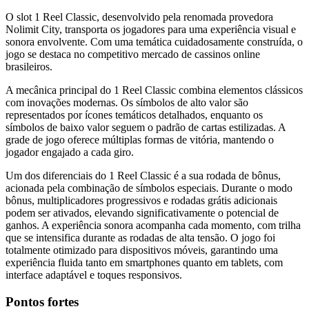
O slot 1 Reel Classic, desenvolvido pela renomada provedora
Nolimit City, transporta os jogadores para uma experiência visual e
sonora envolvente. Com uma temática cuidadosamente construída, o
jogo se destaca no competitivo mercado de cassinos online
brasileiros.
A mecânica principal do 1 Reel Classic combina elementos clássicos
com inovações modernas. Os símbolos de alto valor são
representados por ícones temáticos detalhados, enquanto os
símbolos de baixo valor seguem o padrão de cartas estilizadas. A
grade de jogo oferece múltiplas formas de vitória, mantendo o
jogador engajado a cada giro.
Um dos diferenciais do 1 Reel Classic é a sua rodada de bônus,
acionada pela combinação de símbolos especiais. Durante o modo
bônus, multiplicadores progressivos e rodadas grátis adicionais
podem ser ativados, elevando significativamente o potencial de
ganhos. A experiência sonora acompanha cada momento, com trilha
que se intensifica durante as rodadas de alta tensão. O jogo foi
totalmente otimizado para dispositivos móveis, garantindo uma
experiência fluida tanto em smartphones quanto em tablets, com
interface adaptável e toques responsivos.
Pontos fortes