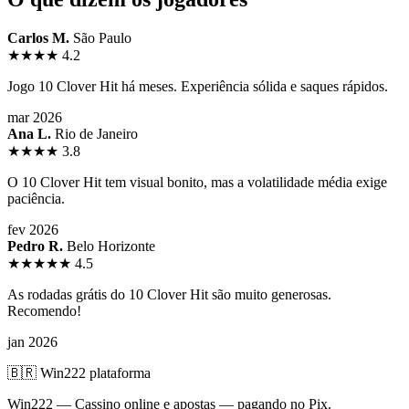
Carlos M.
São Paulo
★★★★
4.2
Jogo 10 Clover Hit há meses. Experiência sólida e saques rápidos.
mar 2026
Ana L.
Rio de Janeiro
★★★★
3.8
O 10 Clover Hit tem visual bonito, mas a volatilidade média exige
paciência.
fev 2026
Pedro R.
Belo Horizonte
★★★★★
4.5
As rodadas grátis do 10 Clover Hit são muito generosas.
Recomendo!
jan 2026
🇧🇷 Win222 plataforma
Win222 — Cassino online e apostas — pagando no Pix.