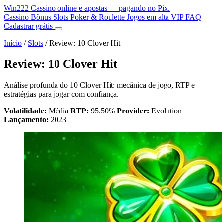
Win222
Cassino online e apostas — pagando no Pix.
Cassino
Bônus
Slots
Poker & Roulette
Jogos em alta
VIP
FAQ
Cadastrar grátis
Início
/
Slots
/
Review: 10 Clover Hit
Review: 10 Clover Hit
Análise profunda do 10 Clover Hit: mecânica de jogo, RTP e
estratégias para jogar com confiança.
Volatilidade:
Média
RTP:
95.50%
Provider:
Evolution
Lançamento:
2023