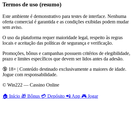
Termos de uso (resumo)
Este ambiente é demonstrativo para testes de interface. Nenhuma
oferta comercial é garantida e as condições exibidas podem mudar
sem aviso.
O uso da plataforma requer maioridade legal, respeito às regras
locais e aceitação das políticas de segurança e verificação.
Promoções, bônus e campanhas possuem critérios de elegibilidade,
prazo e limites específicos que devem ser lidos antes da adesão.
🔞 18+ | Conteúdo destinado exclusivamente a maiores de idade.
Jogue com responsabilidade.
© Win222 — Cassino Online
🏠
Início
🎁
Bônus
💳
Depósito
📲
App
🎮
Jogar