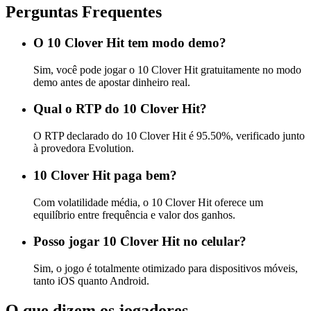
Perguntas Frequentes
O 10 Clover Hit tem modo demo?
Sim, você pode jogar o 10 Clover Hit gratuitamente no modo
demo antes de apostar dinheiro real.
Qual o RTP do 10 Clover Hit?
O RTP declarado do 10 Clover Hit é 95.50%, verificado junto
à provedora Evolution.
10 Clover Hit paga bem?
Com volatilidade média, o 10 Clover Hit oferece um
equilíbrio entre frequência e valor dos ganhos.
Posso jogar 10 Clover Hit no celular?
Sim, o jogo é totalmente otimizado para dispositivos móveis,
tanto iOS quanto Android.
O que dizem os jogadores