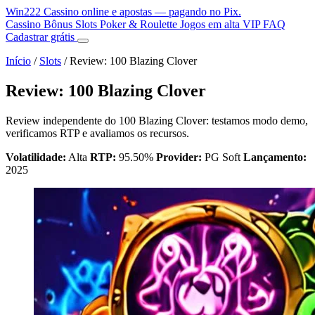
Win222
Cassino online e apostas — pagando no Pix.
Cassino
Bônus
Slots
Poker & Roulette
Jogos em alta
VIP
FAQ
Cadastrar grátis
Início
/
Slots
/
Review: 100 Blazing Clover
Review: 100 Blazing Clover
Review independente do 100 Blazing Clover: testamos modo demo,
verificamos RTP e avaliamos os recursos.
Volatilidade:
Alta
RTP:
95.50%
Provider:
PG Soft
Lançamento:
2025