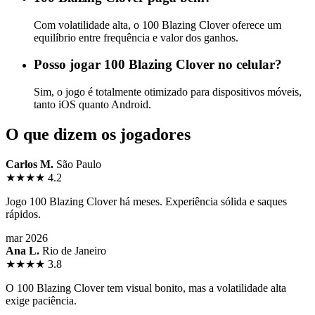
Com volatilidade alta, o 100 Blazing Clover oferece um
equilíbrio entre frequência e valor dos ganhos.
Posso jogar 100 Blazing Clover no celular?
Sim, o jogo é totalmente otimizado para dispositivos móveis,
tanto iOS quanto Android.
O que dizem os jogadores
Carlos M.
São Paulo
★★★★
4.2
Jogo 100 Blazing Clover há meses. Experiência sólida e saques
rápidos.
mar 2026
Ana L.
Rio de Janeiro
★★★★
3.8
O 100 Blazing Clover tem visual bonito, mas a volatilidade alta
exige paciência.