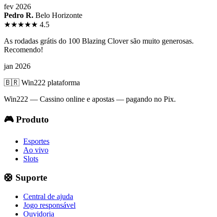
fev 2026
Pedro R.
Belo Horizonte
★★★★★
4.5
As rodadas grátis do 100 Blazing Clover são muito generosas.
Recomendo!
jan 2026
🇧🇷 Win222 plataforma
Win222 — Cassino online e apostas — pagando no Pix.
🎮
Produto
Esportes
Ao vivo
Slots
🛟
Suporte
Central de ajuda
Jogo responsável
Ouvidoria