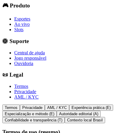
🎮
Produto
Esportes
Ao vivo
Slots
🛟
Suporte
Central de ajuda
Jogo responsável
Ouvidoria
📜
Legal
Termos
Privacidade
AML / KYC
Termos
Privacidade
AML / KYC
Experiência prática (E)
Especialização e método (E)
Autoridade editorial (A)
Confiabilidade e transparência (T)
Contexto local Brasil
Termos de uso (resumo)