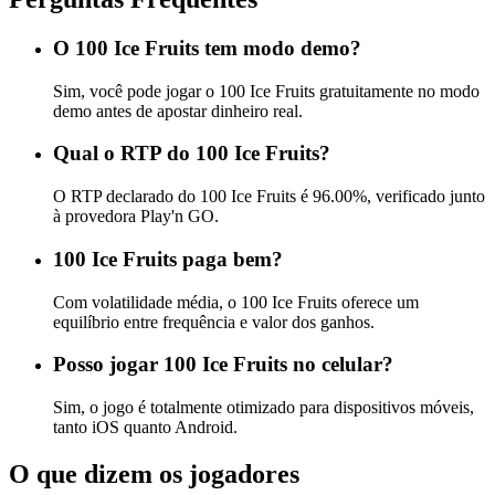
O 100 Ice Fruits tem modo demo?
Sim, você pode jogar o 100 Ice Fruits gratuitamente no modo
demo antes de apostar dinheiro real.
Qual o RTP do 100 Ice Fruits?
O RTP declarado do 100 Ice Fruits é 96.00%, verificado junto
à provedora Play'n GO.
100 Ice Fruits paga bem?
Com volatilidade média, o 100 Ice Fruits oferece um
equilíbrio entre frequência e valor dos ganhos.
Posso jogar 100 Ice Fruits no celular?
Sim, o jogo é totalmente otimizado para dispositivos móveis,
tanto iOS quanto Android.
O que dizem os jogadores