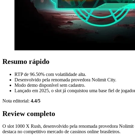
Resumo rápido
RTP de 96.50% com volatilidade alta.
Desenvolvido pela renomada provedora Nolimit City.
Modo demo disponível sem cadastro.
Lançado em 2025, o slot já conquistou uma base fiel de jogador
Nota editorial:
4.4/5
Review completo
O slot 1000 X Rush, desenvolvido pela renomada provedora Nolimit Ci
destaca no competitivo mercado de cassinos online brasileiros.