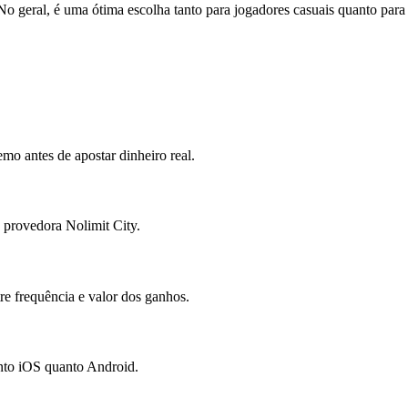
. No geral, é uma ótima escolha tanto para jogadores casuais quanto para
o antes de apostar dinheiro real.
 provedora Nolimit City.
re frequência e valor dos ganhos.
anto iOS quanto Android.