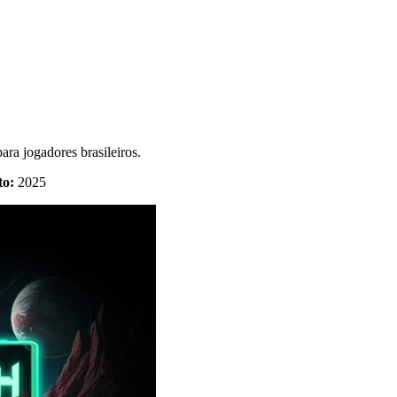
ra jogadores brasileiros.
o:
2025