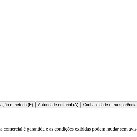
zação e método (E)
Autoridade editorial (A)
Confiabilidade e transparência
ta comercial é garantida e as condições exibidas podem mudar sem avis