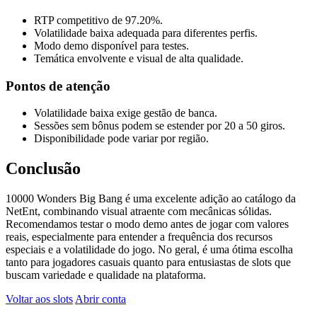
RTP competitivo de 97.20%.
Volatilidade baixa adequada para diferentes perfis.
Modo demo disponível para testes.
Temática envolvente e visual de alta qualidade.
Pontos de atenção
Volatilidade baixa exige gestão de banca.
Sessões sem bônus podem se estender por 20 a 50 giros.
Disponibilidade pode variar por região.
Conclusão
10000 Wonders Big Bang é uma excelente adição ao catálogo da
NetEnt, combinando visual atraente com mecânicas sólidas.
Recomendamos testar o modo demo antes de jogar com valores
reais, especialmente para entender a frequência dos recursos
especiais e a volatilidade do jogo. No geral, é uma ótima escolha
tanto para jogadores casuais quanto para entusiastas de slots que
buscam variedade e qualidade na plataforma.
Voltar aos slots
Abrir conta