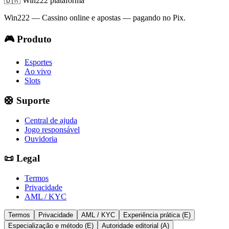
🇧🇷 Win222 plataforma
Win222 — Cassino online e apostas — pagando no Pix.
🎮
Produto
Esportes
Ao vivo
Slots
🛟
Suporte
Central de ajuda
Jogo responsável
Ouvidoria
📜
Legal
Termos
Privacidade
AML / KYC
Termos
Privacidade
AML / KYC
Experiência prática (E)
Especialização e método (E)
Autoridade editorial (A)