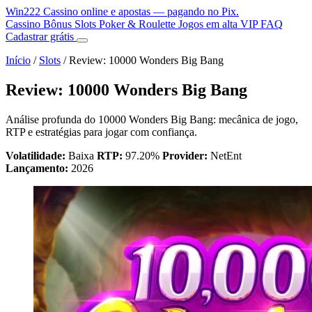
Win222
Cassino online e apostas — pagando no Pix.
Cassino
Bônus
Slots
Poker & Roulette
Jogos em alta
VIP
FAQ
Cadastrar grátis
Início
/
Slots
/
Review: 10000 Wonders Big Bang
Review: 10000 Wonders Big Bang
Análise profunda do 10000 Wonders Big Bang: mecânica de jogo,
RTP e estratégias para jogar com confiança.
Volatilidade:
Baixa
RTP:
97.20%
Provider:
NetEnt
Lançamento:
2026