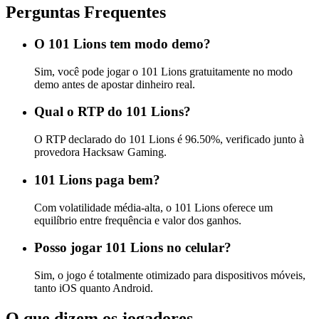
Perguntas Frequentes
O 101 Lions tem modo demo?
Sim, você pode jogar o 101 Lions gratuitamente no modo
demo antes de apostar dinheiro real.
Qual o RTP do 101 Lions?
O RTP declarado do 101 Lions é 96.50%, verificado junto à
provedora Hacksaw Gaming.
101 Lions paga bem?
Com volatilidade média-alta, o 101 Lions oferece um
equilíbrio entre frequência e valor dos ganhos.
Posso jogar 101 Lions no celular?
Sim, o jogo é totalmente otimizado para dispositivos móveis,
tanto iOS quanto Android.
O que dizem os jogadores