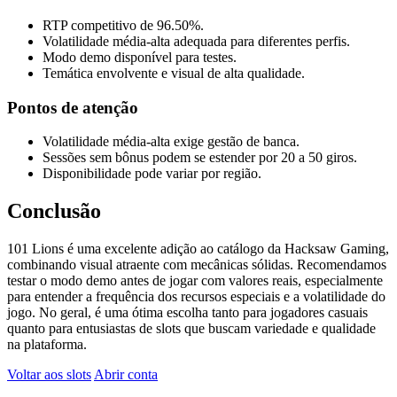
RTP competitivo de 96.50%.
Volatilidade média-alta adequada para diferentes perfis.
Modo demo disponível para testes.
Temática envolvente e visual de alta qualidade.
Pontos de atenção
Volatilidade média-alta exige gestão de banca.
Sessões sem bônus podem se estender por 20 a 50 giros.
Disponibilidade pode variar por região.
Conclusão
101 Lions é uma excelente adição ao catálogo da Hacksaw Gaming,
combinando visual atraente com mecânicas sólidas. Recomendamos
testar o modo demo antes de jogar com valores reais, especialmente
para entender a frequência dos recursos especiais e a volatilidade do
jogo. No geral, é uma ótima escolha tanto para jogadores casuais
quanto para entusiastas de slots que buscam variedade e qualidade
na plataforma.
Voltar aos slots
Abrir conta