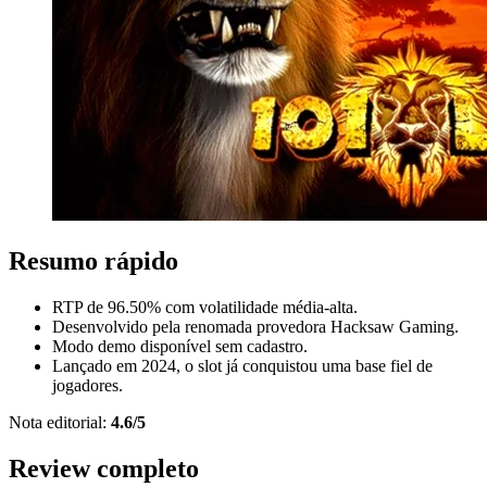
Resumo rápido
RTP de 96.50% com volatilidade média-alta.
Desenvolvido pela renomada provedora Hacksaw Gaming.
Modo demo disponível sem cadastro.
Lançado em 2024, o slot já conquistou uma base fiel de
jogadores.
Nota editorial:
4.6/5
Review completo