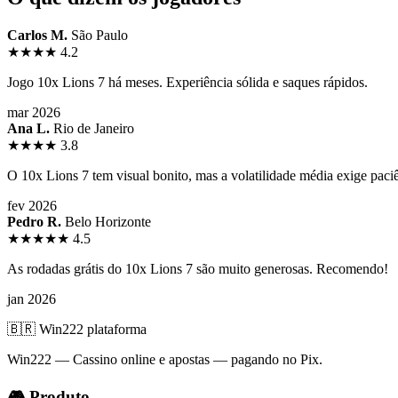
Carlos M.
São Paulo
★★★★
4.2
Jogo 10x Lions 7 há meses. Experiência sólida e saques rápidos.
mar 2026
Ana L.
Rio de Janeiro
★★★★
3.8
O 10x Lions 7 tem visual bonito, mas a volatilidade média exige paci
fev 2026
Pedro R.
Belo Horizonte
★★★★★
4.5
As rodadas grátis do 10x Lions 7 são muito generosas. Recomendo!
jan 2026
🇧🇷 Win222 plataforma
Win222 — Cassino online e apostas — pagando no Pix.
🎮
Produto