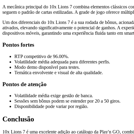
A mecânica principal do 10x Lions 7 combina elementos clássicos com
seguem o padrão de cartas estilizadas. A grade de jogo oferece múltip
Um dos diferenciais do 10x Lions 7 é a sua rodada de bônus, acionad
ativados, elevando significativamente o potencial de ganhos. A experi
dispositivos móveis, garantindo uma experiência fluida tanto em smar
Pontos fortes
RTP competitivo de 96.00%.
Volatilidade média adequada para diferentes perfis.
Modo demo disponível para testes.
Temática envolvente e visual de alta qualidade.
Pontos de atenção
Volatilidade média exige gestão de banca.
Sessões sem bônus podem se estender por 20 a 50 giros.
Disponibilidade pode variar por região.
Conclusão
10x Lions 7 é uma excelente adição ao catálogo da Play'n GO, combi