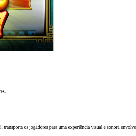
es.
 transporta os jogadores para uma experiência visual e sonora envolv