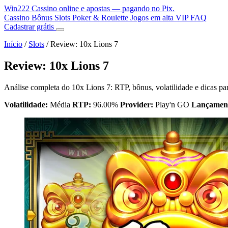
Win222
Cassino online e apostas — pagando no Pix.
Cassino
Bônus
Slots
Poker & Roulette
Jogos em alta
VIP
FAQ
Cadastrar grátis
Início
/
Slots
/
Review: 10x Lions 7
Review: 10x Lions 7
Análise completa do 10x Lions 7: RTP, bônus, volatilidade e dicas pa
Volatilidade:
Média
RTP:
96.00%
Provider:
Play'n GO
Lançamen