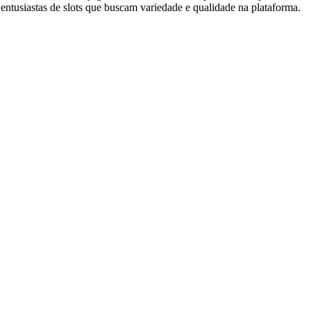
 entusiastas de slots que buscam variedade e qualidade na plataforma.