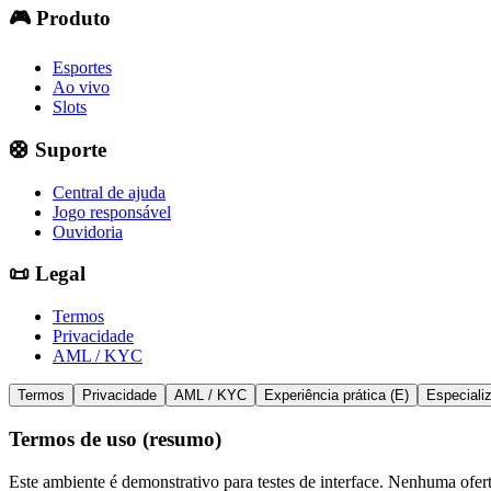
🎮
Produto
Esportes
Ao vivo
Slots
🛟
Suporte
Central de ajuda
Jogo responsável
Ouvidoria
📜
Legal
Termos
Privacidade
AML / KYC
Termos
Privacidade
AML / KYC
Experiência prática (E)
Especiali
Termos de uso (resumo)
Este ambiente é demonstrativo para testes de interface. Nenhuma ofer