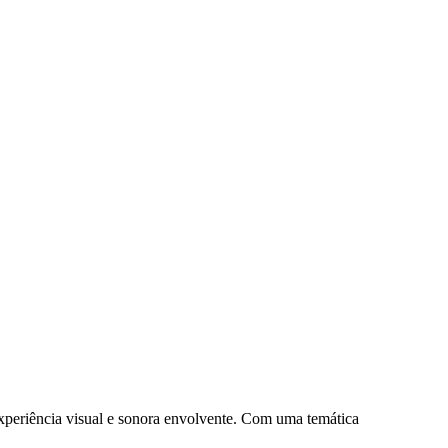
xperiência visual e sonora envolvente. Com uma temática