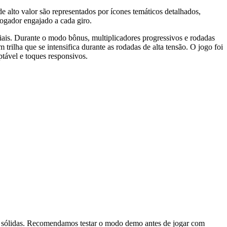
alto valor são representados por ícones temáticos detalhados,
jogador engajado a cada giro.
ais. Durante o modo bônus, multiplicadores progressivos e rodadas
rilha que se intensifica durante as rodadas de alta tensão. O jogo foi
ptável e toques responsivos.
s sólidas. Recomendamos testar o modo demo antes de jogar com