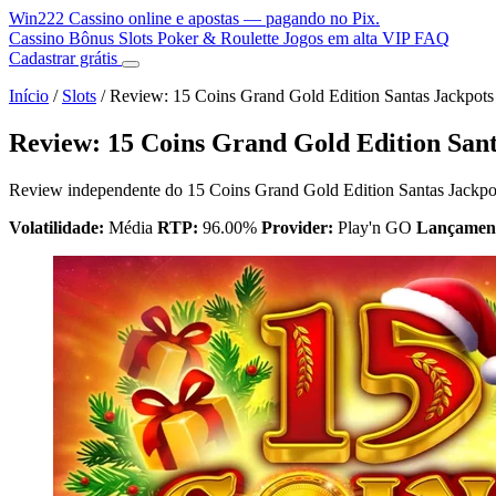
Win222
Cassino online e apostas — pagando no Pix.
Cassino
Bônus
Slots
Poker & Roulette
Jogos em alta
VIP
FAQ
Cadastrar grátis
Início
/
Slots
/
Review: 15 Coins Grand Gold Edition Santas Jackpots
Review: 15 Coins Grand Gold Edition Sant
Review independente do 15 Coins Grand Gold Edition Santas Jackpot
Volatilidade:
Média
RTP:
96.00%
Provider:
Play'n GO
Lançamen