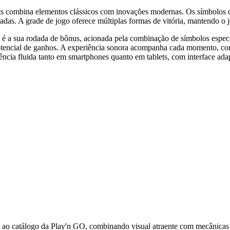
 combina elementos clássicos com inovações modernas. Os símbolos de 
adas. A grade de jogo oferece múltiplas formas de vitória, mantendo o 
é a sua rodada de bônus, acionada pela combinação de símbolos especi
otencial de ganhos. A experiência sonora acompanha cada momento, com t
ência fluida tanto em smartphones quanto em tablets, com interface ada
o ao catálogo da Play'n GO, combinando visual atraente com mecânica