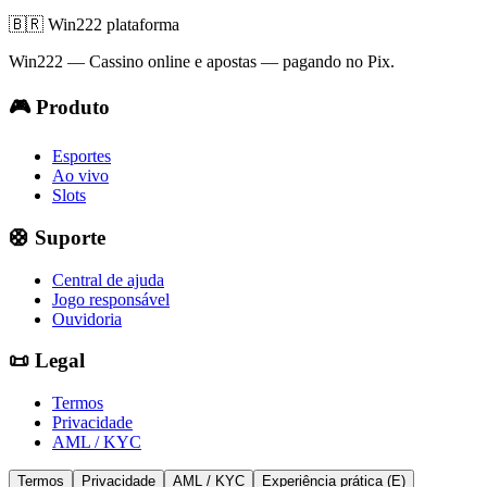
🇧🇷 Win222 plataforma
Win222 — Cassino online e apostas — pagando no Pix.
🎮
Produto
Esportes
Ao vivo
Slots
🛟
Suporte
Central de ajuda
Jogo responsável
Ouvidoria
📜
Legal
Termos
Privacidade
AML / KYC
Termos
Privacidade
AML / KYC
Experiência prática (E)