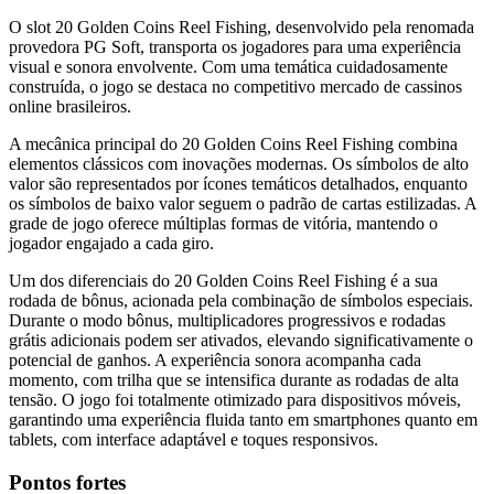
O slot 20 Golden Coins Reel Fishing, desenvolvido pela renomada
provedora PG Soft, transporta os jogadores para uma experiência
visual e sonora envolvente. Com uma temática cuidadosamente
construída, o jogo se destaca no competitivo mercado de cassinos
online brasileiros.
A mecânica principal do 20 Golden Coins Reel Fishing combina
elementos clássicos com inovações modernas. Os símbolos de alto
valor são representados por ícones temáticos detalhados, enquanto
os símbolos de baixo valor seguem o padrão de cartas estilizadas. A
grade de jogo oferece múltiplas formas de vitória, mantendo o
jogador engajado a cada giro.
Um dos diferenciais do 20 Golden Coins Reel Fishing é a sua
rodada de bônus, acionada pela combinação de símbolos especiais.
Durante o modo bônus, multiplicadores progressivos e rodadas
grátis adicionais podem ser ativados, elevando significativamente o
potencial de ganhos. A experiência sonora acompanha cada
momento, com trilha que se intensifica durante as rodadas de alta
tensão. O jogo foi totalmente otimizado para dispositivos móveis,
garantindo uma experiência fluida tanto em smartphones quanto em
tablets, com interface adaptável e toques responsivos.
Pontos fortes