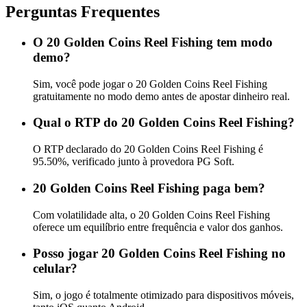
Perguntas Frequentes
O 20 Golden Coins Reel Fishing tem modo
demo?
Sim, você pode jogar o 20 Golden Coins Reel Fishing
gratuitamente no modo demo antes de apostar dinheiro real.
Qual o RTP do 20 Golden Coins Reel Fishing?
O RTP declarado do 20 Golden Coins Reel Fishing é
95.50%, verificado junto à provedora PG Soft.
20 Golden Coins Reel Fishing paga bem?
Com volatilidade alta, o 20 Golden Coins Reel Fishing
oferece um equilíbrio entre frequência e valor dos ganhos.
Posso jogar 20 Golden Coins Reel Fishing no
celular?
Sim, o jogo é totalmente otimizado para dispositivos móveis,