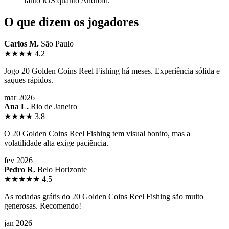
tanto iOS quanto Android.
O que dizem os jogadores
Carlos M.
São Paulo
★★★★
4.2
Jogo 20 Golden Coins Reel Fishing há meses. Experiência sólida e
saques rápidos.
mar 2026
Ana L.
Rio de Janeiro
★★★★
3.8
O 20 Golden Coins Reel Fishing tem visual bonito, mas a
volatilidade alta exige paciência.
fev 2026
Pedro R.
Belo Horizonte
★★★★★
4.5
As rodadas grátis do 20 Golden Coins Reel Fishing são muito
generosas. Recomendo!
jan 2026