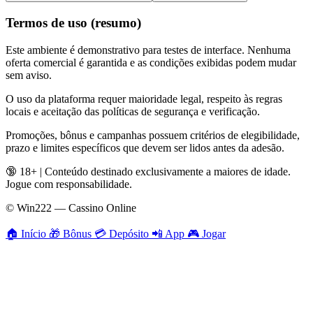
Termos de uso (resumo)
Este ambiente é demonstrativo para testes de interface. Nenhuma
oferta comercial é garantida e as condições exibidas podem mudar
sem aviso.
O uso da plataforma requer maioridade legal, respeito às regras
locais e aceitação das políticas de segurança e verificação.
Promoções, bônus e campanhas possuem critérios de elegibilidade,
prazo e limites específicos que devem ser lidos antes da adesão.
🔞 18+ | Conteúdo destinado exclusivamente a maiores de idade.
Jogue com responsabilidade.
© Win222 — Cassino Online
🏠
Início
🎁
Bônus
💳
Depósito
📲
App
🎮
Jogar