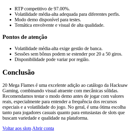
RTP competitivo de 97.00%.
Volatilidade média-alta adequada para diferentes perfis.
Modo demo disponível para testes.
Temática envolvente e visual de alta qualidade.
Pontos de atenção
Volatilidade média-alta exige gestão de banca.
Sessões sem bônus podem se estender por 20 a 50 giros.
Disponibilidade pode variar por região.
Conclusão
20 Mega Flames é uma excelente adição ao catálogo da Hacksaw
Gaming, combinando visual atraente com mecânicas sólidas.
Recomendamos testar o modo demo antes de jogar com valores
reais, especialmente para entender a frequência dos recursos
especiais e a volatilidade do jogo. No geral, é uma ótima escolha
tanto para jogadores casuais quanto para entusiastas de slots que
buscam variedade e qualidade na plataforma.
Voltar aos slots
Abrir conta