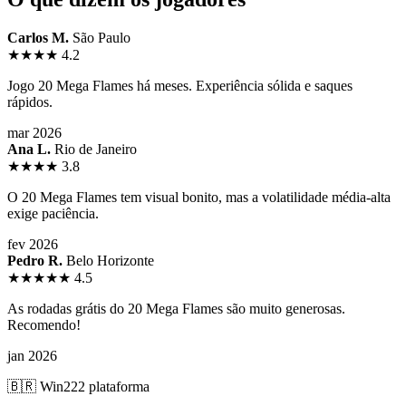
Carlos M.
São Paulo
★★★★
4.2
Jogo 20 Mega Flames há meses. Experiência sólida e saques
rápidos.
mar 2026
Ana L.
Rio de Janeiro
★★★★
3.8
O 20 Mega Flames tem visual bonito, mas a volatilidade média-alta
exige paciência.
fev 2026
Pedro R.
Belo Horizonte
★★★★★
4.5
As rodadas grátis do 20 Mega Flames são muito generosas.
Recomendo!
jan 2026
🇧🇷 Win222 plataforma