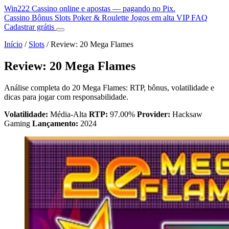
Win222
Cassino online e apostas — pagando no Pix.
Cassino
Bônus
Slots
Poker & Roulette
Jogos em alta
VIP
FAQ
Cadastrar grátis
Início
/
Slots
/
Review: 20 Mega Flames
Review: 20 Mega Flames
Análise completa do 20 Mega Flames: RTP, bônus, volatilidade e
dicas para jogar com responsabilidade.
Volatilidade:
Média-Alta
RTP:
97.00%
Provider:
Hacksaw
Gaming
Lançamento:
2024