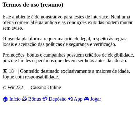
Termos de uso (resumo)
Este ambiente é demonstrativo para testes de interface. Nenhuma
oferta comercial é garantida e as condições exibidas podem mudar
sem aviso.
O uso da plataforma requer maioridade legal, respeito às regras
locais e aceitação das políticas de segurança e verificação.
Promoções, bônus e campanhas possuem critérios de elegibilidade,
prazo e limites específicos que devem ser lidos antes da adesão.
🔞 18+ | Conteúdo destinado exclusivamente a maiores de idade.
Jogue com responsabilidade.
© Win222 — Cassino Online
🏠
Início
🎁
Bônus
💳
Depósito
📲
App
🎮
Jogar