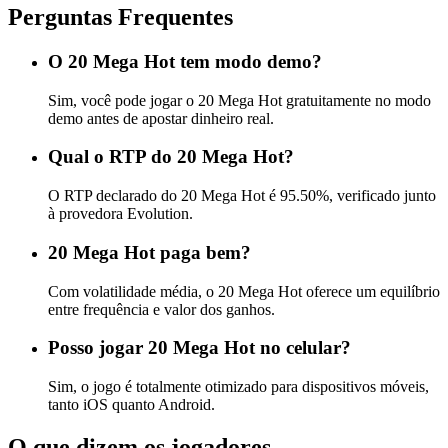
Perguntas Frequentes
O 20 Mega Hot tem modo demo?
Sim, você pode jogar o 20 Mega Hot gratuitamente no modo
demo antes de apostar dinheiro real.
Qual o RTP do 20 Mega Hot?
O RTP declarado do 20 Mega Hot é 95.50%, verificado junto
à provedora Evolution.
20 Mega Hot paga bem?
Com volatilidade média, o 20 Mega Hot oferece um equilíbrio
entre frequência e valor dos ganhos.
Posso jogar 20 Mega Hot no celular?
Sim, o jogo é totalmente otimizado para dispositivos móveis,
tanto iOS quanto Android.
O que dizem os jogadores