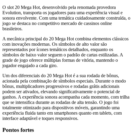
O slot 20 Mega Hot, desenvolvido pela renomada provedora
Evolution, transporta os jogadores para uma experiência visual e
sonora envolvente. Com uma temática cuidadosamente construída, o
jogo se destaca no competitivo mercado de cassinos online
brasileiros.
A mecânica principal do 20 Mega Hot combina elementos clássicos
com inovações modernas. Os símbolos de alto valor são
representados por ícones temáticos detalhados, enquanto os
símbolos de baixo valor seguem o padrão de cartas estilizadas. A
grade de jogo oferece múltiplas formas de vitória, mantendo o
jogador engajado a cada giro.
Um dos diferenciais do 20 Mega Hot é a sua rodada de bônus,
acionada pela combinação de símbolos especiais. Durante o modo
bônus, multiplicadores progressivos e rodadas grátis adicionais
podem ser ativados, elevando significativamente o potencial de
ganhos. A experiência sonora acompanha cada momento, com trilha
que se intensifica durante as rodadas de alta tensão. O jogo foi
totalmente otimizado para dispositivos móveis, garantindo uma
experiência fluida tanto em smartphones quanto em tablets, com
interface adaptável e toques responsivos.
Pontos fortes