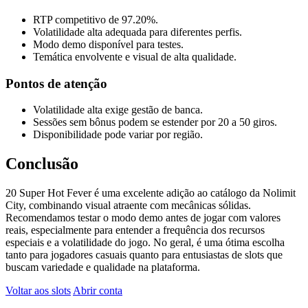
RTP competitivo de 97.20%.
Volatilidade alta adequada para diferentes perfis.
Modo demo disponível para testes.
Temática envolvente e visual de alta qualidade.
Pontos de atenção
Volatilidade alta exige gestão de banca.
Sessões sem bônus podem se estender por 20 a 50 giros.
Disponibilidade pode variar por região.
Conclusão
20 Super Hot Fever é uma excelente adição ao catálogo da Nolimit
City, combinando visual atraente com mecânicas sólidas.
Recomendamos testar o modo demo antes de jogar com valores
reais, especialmente para entender a frequência dos recursos
especiais e a volatilidade do jogo. No geral, é uma ótima escolha
tanto para jogadores casuais quanto para entusiastas de slots que
buscam variedade e qualidade na plataforma.
Voltar aos slots
Abrir conta