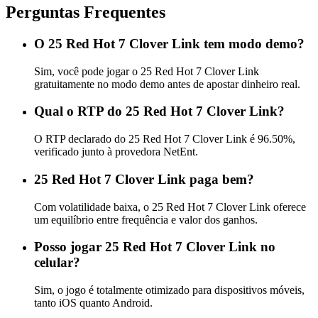
Perguntas Frequentes
O 25 Red Hot 7 Clover Link tem modo demo?
Sim, você pode jogar o 25 Red Hot 7 Clover Link
gratuitamente no modo demo antes de apostar dinheiro real.
Qual o RTP do 25 Red Hot 7 Clover Link?
O RTP declarado do 25 Red Hot 7 Clover Link é 96.50%,
verificado junto à provedora NetEnt.
25 Red Hot 7 Clover Link paga bem?
Com volatilidade baixa, o 25 Red Hot 7 Clover Link oferece
um equilíbrio entre frequência e valor dos ganhos.
Posso jogar 25 Red Hot 7 Clover Link no
celular?
Sim, o jogo é totalmente otimizado para dispositivos móveis,
tanto iOS quanto Android.