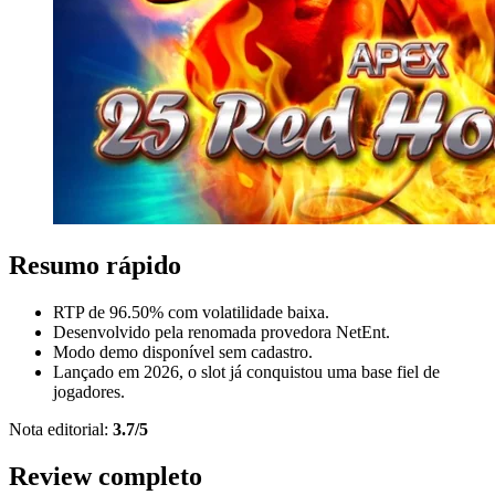
Resumo rápido
RTP de 96.50% com volatilidade baixa.
Desenvolvido pela renomada provedora NetEnt.
Modo demo disponível sem cadastro.
Lançado em 2026, o slot já conquistou uma base fiel de
jogadores.
Nota editorial:
3.7/5
Review completo