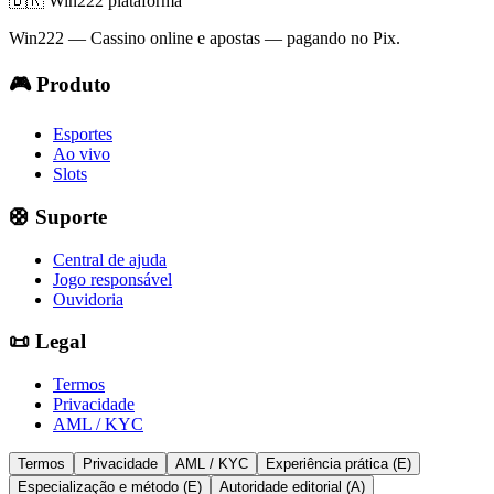
🇧🇷 Win222 plataforma
Win222 — Cassino online e apostas — pagando no Pix.
🎮
Produto
Esportes
Ao vivo
Slots
🛟
Suporte
Central de ajuda
Jogo responsável
Ouvidoria
📜
Legal
Termos
Privacidade
AML / KYC
Termos
Privacidade
AML / KYC
Experiência prática (E)
Especialização e método (E)
Autoridade editorial (A)