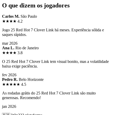
O que dizem os jogadores
Carlos M.
São Paulo
★★★★
4.2
Jogo 25 Red Hot 7 Clover Link há meses. Experiência sólida e
saques rápidos.
mar 2026
Ana L.
Rio de Janeiro
★★★★
3.8
O 25 Red Hot 7 Clover Link tem visual bonito, mas a volatilidade
baixa exige paciência.
fev 2026
Pedro R.
Belo Horizonte
★★★★★
4.5
As rodadas grátis do 25 Red Hot 7 Clover Link são muito
generosas. Recomendo!
jan 2026