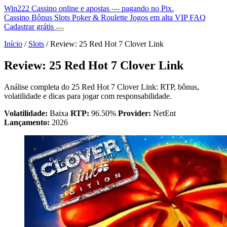
Win222
Cassino online e apostas — pagando no Pix.
Cassino
Bônus
Slots
Poker & Roulette
Jogos em alta
VIP
FAQ
Cadastrar grátis
Início
/
Slots
/
Review: 25 Red Hot 7 Clover Link
Review: 25 Red Hot 7 Clover Link
Análise completa do 25 Red Hot 7 Clover Link: RTP, bônus,
volatilidade e dicas para jogar com responsabilidade.
Volatilidade:
Baixa
RTP:
96.50%
Provider:
NetEnt
Lançamento:
2026