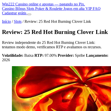
Win222
Cassino online e apostas — pagando no Pix.
Cassino
Bônus
Slots
Poker & Roulette
Jogos em alta
VIP
FAQ
Cadastrar grátis
Início
/
Slots
/
Review: 25 Red Hot Burning Clover Link
Review: 25 Red Hot Burning Clover Link
Review independente do 25 Red Hot Burning Clover Link:
testamos modo demo, verificamos RTP e avaliamos os recursos.
Volatilidade:
Baixa
RTP:
97.00%
Provider:
Spribe
Lançamento:
2026