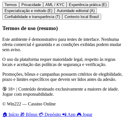
Termos
Privacidade
AML / KYC
Experiência prática (E)
Especialização e método (E)
Autoridade editorial (A)
Confiabilidade e transparência (T)
Contexto local Brasil
Termos de uso (resumo)
Este ambiente é demonstrativo para testes de interface. Nenhuma
oferta comercial é garantida e as condições exibidas podem mudar
sem aviso.
O uso da plataforma requer maioridade legal, respeito às regras
locais e aceitação das políticas de segurança e verificação.
Promoções, bônus e campanhas possuem critérios de elegibilidade,
prazo e limites específicos que devem ser lidos antes da adesão.
🔞 18+ | Conteúdo destinado exclusivamente a maiores de idade.
Jogue com responsabilidade.
© Win222 — Cassino Online
🏠
Início
🎁
Bônus
💳
Depósito
📲
App
🎮
Jogar