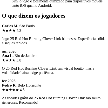
Sim, o jogo é totalmente otimizado para dispositivos móveis,
tanto iOS quanto Android.
O que dizem os jogadores
Carlos M.
São Paulo
★★★★
4.2
Jogo 25 Red Hot Burning Clover Link há meses. Experiência sólida
e saques rápidos.
mar 2026
Ana L.
Rio de Janeiro
★★★★
3.8
O 25 Red Hot Burning Clover Link tem visual bonito, mas a
volatilidade baixa exige paciência.
fev 2026
Pedro R.
Belo Horizonte
★★★★★
4.5
As rodadas grátis do 25 Red Hot Burning Clover Link são muito
generosas. Recomendo!