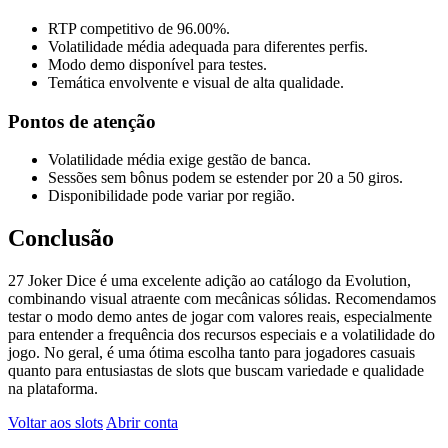
RTP competitivo de 96.00%.
Volatilidade média adequada para diferentes perfis.
Modo demo disponível para testes.
Temática envolvente e visual de alta qualidade.
Pontos de atenção
Volatilidade média exige gestão de banca.
Sessões sem bônus podem se estender por 20 a 50 giros.
Disponibilidade pode variar por região.
Conclusão
27 Joker Dice é uma excelente adição ao catálogo da Evolution,
combinando visual atraente com mecânicas sólidas. Recomendamos
testar o modo demo antes de jogar com valores reais, especialmente
para entender a frequência dos recursos especiais e a volatilidade do
jogo. No geral, é uma ótima escolha tanto para jogadores casuais
quanto para entusiastas de slots que buscam variedade e qualidade
na plataforma.
Voltar aos slots
Abrir conta