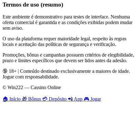
Termos de uso (resumo)
Este ambiente é demonstrativo para testes de interface. Nenhuma
oferta comercial é garantida e as condições exibidas podem mudar
sem aviso.
O uso da plataforma requer maioridade legal, respeito às regras
locais e aceitação das políticas de segurança e verificação.
Promoções, bônus e campanhas possuem critérios de elegibilidade,
prazo e limites específicos que devem ser lidos antes da adesão.
🔞 18+ | Conteúdo destinado exclusivamente a maiores de idade.
Jogue com responsabilidade.
© Win222 — Cassino Online
🏠
Início
🎁
Bônus
💳
Depósito
📲
App
🎮
Jogar