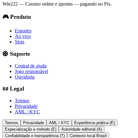
Win222 — Cassino online e apostas — pagando no Pix.
🎮
Produto
Esportes
Ao vivo
Slots
🛟
Suporte
Central de ajuda
Jogo responsável
Ouvidoria
📜
Legal
Termos
Privacidade
AML / KYC
Termos
Privacidade
AML / KYC
Experiência prática (E)
Especialização e método (E)
Autoridade editorial (A)
Confiabilidade e transparência (T)
Contexto local Brasil