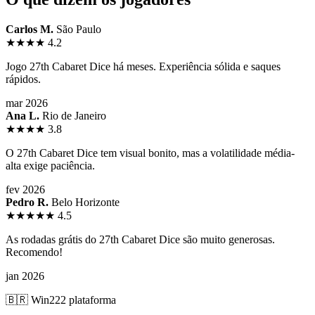
Carlos M.
São Paulo
★★★★
4.2
Jogo 27th Cabaret Dice há meses. Experiência sólida e saques
rápidos.
mar 2026
Ana L.
Rio de Janeiro
★★★★
3.8
O 27th Cabaret Dice tem visual bonito, mas a volatilidade média-
alta exige paciência.
fev 2026
Pedro R.
Belo Horizonte
★★★★★
4.5
As rodadas grátis do 27th Cabaret Dice são muito generosas.
Recomendo!
jan 2026
🇧🇷 Win222 plataforma