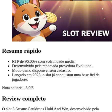
Resumo rápido
RTP de 96.00% com volatilidade média.
Desenvolvido pela renomada provedora Evolution.
Modo demo disponível sem cadastro.
Lançado em 2023, o slot já conquistou uma base fiel de
jogadores.
Nota editorial:
3.9/5
Review completo
O slot 3 Arcane Cauldrons Hold And Win, desenvolvido pela