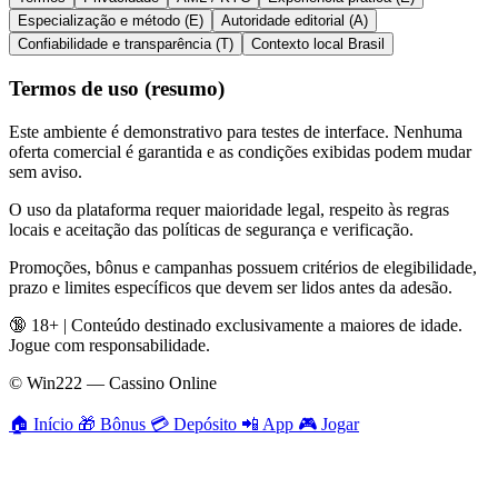
Especialização e método (E)
Autoridade editorial (A)
Confiabilidade e transparência (T)
Contexto local Brasil
Termos de uso (resumo)
Este ambiente é demonstrativo para testes de interface. Nenhuma
oferta comercial é garantida e as condições exibidas podem mudar
sem aviso.
O uso da plataforma requer maioridade legal, respeito às regras
locais e aceitação das políticas de segurança e verificação.
Promoções, bônus e campanhas possuem critérios de elegibilidade,
prazo e limites específicos que devem ser lidos antes da adesão.
🔞 18+ | Conteúdo destinado exclusivamente a maiores de idade.
Jogue com responsabilidade.
© Win222 — Cassino Online
🏠
Início
🎁
Bônus
💳
Depósito
📲
App
🎮
Jogar