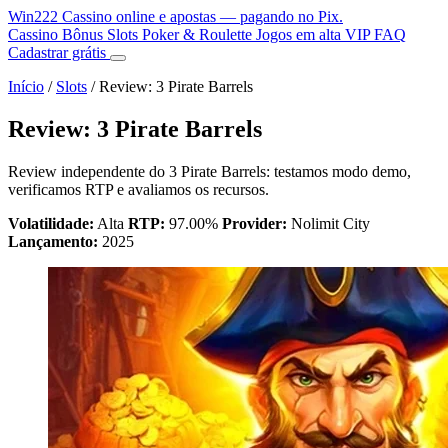
Win222
Cassino online e apostas — pagando no Pix.
Cassino
Bônus
Slots
Poker & Roulette
Jogos em alta
VIP
FAQ
Cadastrar grátis
Início
/
Slots
/
Review: 3 Pirate Barrels
Review: 3 Pirate Barrels
Review independente do 3 Pirate Barrels: testamos modo demo,
verificamos RTP e avaliamos os recursos.
Volatilidade:
Alta
RTP:
97.00%
Provider:
Nolimit City
Lançamento:
2025