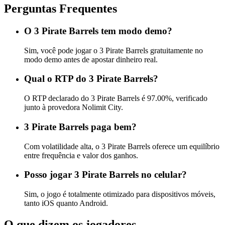
Perguntas Frequentes
O 3 Pirate Barrels tem modo demo?
Sim, você pode jogar o 3 Pirate Barrels gratuitamente no
modo demo antes de apostar dinheiro real.
Qual o RTP do 3 Pirate Barrels?
O RTP declarado do 3 Pirate Barrels é 97.00%, verificado
junto à provedora Nolimit City.
3 Pirate Barrels paga bem?
Com volatilidade alta, o 3 Pirate Barrels oferece um equilíbrio
entre frequência e valor dos ganhos.
Posso jogar 3 Pirate Barrels no celular?
Sim, o jogo é totalmente otimizado para dispositivos móveis,
tanto iOS quanto Android.
O que dizem os jogadores