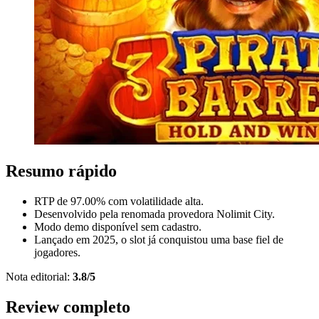
Resumo rápido
RTP de 97.00% com volatilidade alta.
Desenvolvido pela renomada provedora Nolimit City.
Modo demo disponível sem cadastro.
Lançado em 2025, o slot já conquistou uma base fiel de
jogadores.
Nota editorial:
3.8/5
Review completo