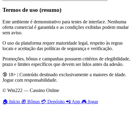
Termos de uso (resumo)
Este ambiente é demonstrativo para testes de interface. Nenhuma
oferta comercial é garantida e as condições exibidas podem mudar
sem aviso.
O uso da plataforma requer maioridade legal, respeito às regras
locais e aceitação das políticas de segurança e verificação.
Promoções, bônus e campanhas possuem critérios de elegibilidade,
prazo e limites específicos que devem ser lidos antes da adesão.
🔞 18+ | Conteúdo destinado exclusivamente a maiores de idade.
Jogue com responsabilidade.
© Win222 — Cassino Online
🏠
Início
🎁
Bônus
💳
Depósito
📲
App
🎮
Jogar