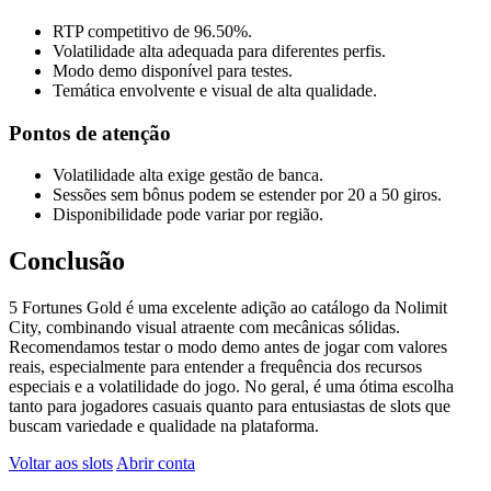
RTP competitivo de 96.50%.
Volatilidade alta adequada para diferentes perfis.
Modo demo disponível para testes.
Temática envolvente e visual de alta qualidade.
Pontos de atenção
Volatilidade alta exige gestão de banca.
Sessões sem bônus podem se estender por 20 a 50 giros.
Disponibilidade pode variar por região.
Conclusão
5 Fortunes Gold é uma excelente adição ao catálogo da Nolimit
City, combinando visual atraente com mecânicas sólidas.
Recomendamos testar o modo demo antes de jogar com valores
reais, especialmente para entender a frequência dos recursos
especiais e a volatilidade do jogo. No geral, é uma ótima escolha
tanto para jogadores casuais quanto para entusiastas de slots que
buscam variedade e qualidade na plataforma.
Voltar aos slots
Abrir conta