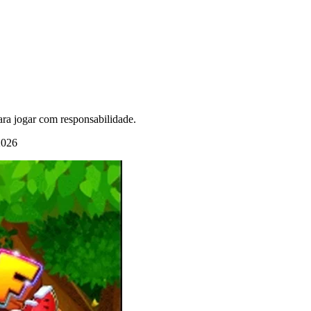
ara jogar com responsabilidade.
026