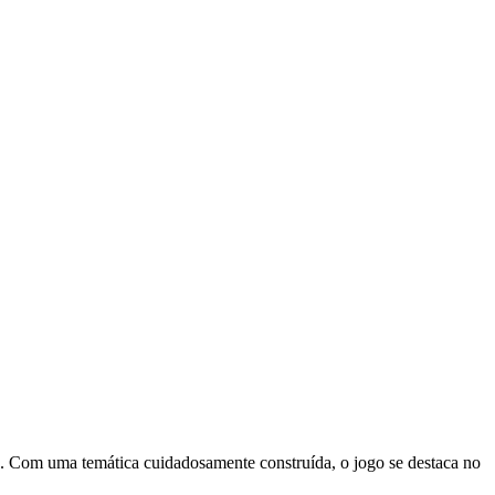
te. Com uma temática cuidadosamente construída, o jogo se destaca no