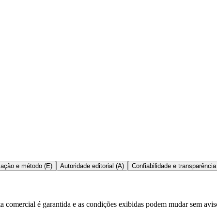
zação e método (E)
Autoridade editorial (A)
Confiabilidade e transparência
ta comercial é garantida e as condições exibidas podem mudar sem avis