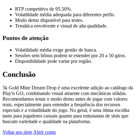
RTP competitivo de 95.50%.
Volatilidade média adequada para diferentes perfis.
Modo demo disponível para testes.
Temática envolvente e visual de alta qualidade.
Pontos de atenção
Volatilidade média exige gestão de banca.
Sessões sem bônus podem se estender por 20 a 50 giros.
Disponibilidade pode variar por região.
Conclusão
5k Gold Mine Dream Drop é uma excelente adição ao catálogo da
Play'n GO, combinando visual atraente com mecânicas sólidas.
Recomendamos testar o modo demo antes de jogar com valores
reais, especialmente para entender a frequência dos recursos
especiais e a volatilidade do jogo. No geral, é uma ótima escolha
tanto para jogadores casuais quanto para entusiastas de slots que
buscam variedade e qualidade na plataforma.
Voltar aos slots
Abrir conta