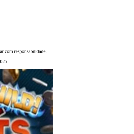
gar com responsabilidade.
025