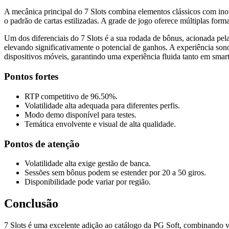
A mecânica principal do 7 Slots combina elementos clássicos com ino
o padrão de cartas estilizadas. A grade de jogo oferece múltiplas form
Um dos diferenciais do 7 Slots é a sua rodada de bônus, acionada pel
elevando significativamente o potencial de ganhos. A experiência son
dispositivos móveis, garantindo uma experiência fluida tanto em smar
Pontos fortes
RTP competitivo de 96.50%.
Volatilidade alta adequada para diferentes perfis.
Modo demo disponível para testes.
Temática envolvente e visual de alta qualidade.
Pontos de atenção
Volatilidade alta exige gestão de banca.
Sessões sem bônus podem se estender por 20 a 50 giros.
Disponibilidade pode variar por região.
Conclusão
7 Slots é uma excelente adição ao catálogo da PG Soft, combinando v