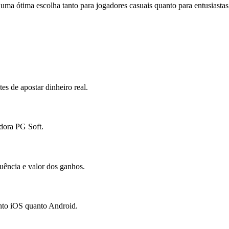
 é uma ótima escolha tanto para jogadores casuais quanto para entusiasta
s de apostar dinheiro real.
dora PG Soft.
quência e valor dos ganhos.
anto iOS quanto Android.