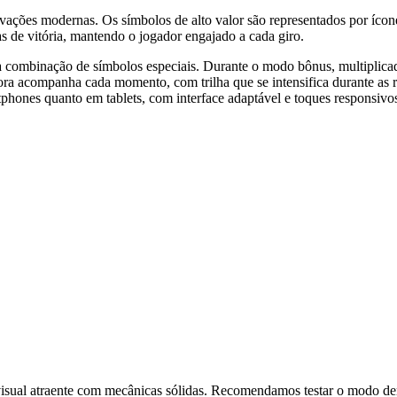
vações modernas. Os símbolos de alto valor são representados por ícon
as de vitória, mantendo o jogador engajado a cada giro.
a combinação de símbolos especiais. Durante o modo bônus, multiplicado
ora acompanha cada momento, com trilha que se intensifica durante as r
tphones quanto em tablets, com interface adaptável e toques responsivo
isual atraente com mecânicas sólidas. Recomendamos testar o modo dem