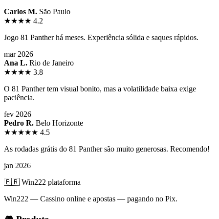
Carlos M.
São Paulo
★★★★
4.2
Jogo 81 Panther há meses. Experiência sólida e saques rápidos.
mar 2026
Ana L.
Rio de Janeiro
★★★★
3.8
O 81 Panther tem visual bonito, mas a volatilidade baixa exige
paciência.
fev 2026
Pedro R.
Belo Horizonte
★★★★★
4.5
As rodadas grátis do 81 Panther são muito generosas. Recomendo!
jan 2026
🇧🇷 Win222 plataforma
Win222 — Cassino online e apostas — pagando no Pix.