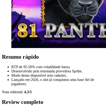
Resumo rápido
RTP de 95.50% com volatilidade baixa.
Desenvolvido pela renomada provedora Spribe.
Modo demo disponível sem cadastro.
Lançado em 2026, o slot já conquistou uma base fiel de
jogadores.
Nota editorial:
4.3/5
Review completo