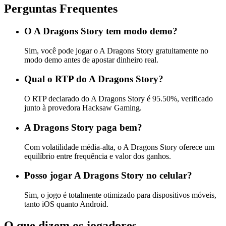
Perguntas Frequentes
O A Dragons Story tem modo demo?
Sim, você pode jogar o A Dragons Story gratuitamente no
modo demo antes de apostar dinheiro real.
Qual o RTP do A Dragons Story?
O RTP declarado do A Dragons Story é 95.50%, verificado
junto à provedora Hacksaw Gaming.
A Dragons Story paga bem?
Com volatilidade média-alta, o A Dragons Story oferece um
equilíbrio entre frequência e valor dos ganhos.
Posso jogar A Dragons Story no celular?
Sim, o jogo é totalmente otimizado para dispositivos móveis,
tanto iOS quanto Android.
O que dizem os jogadores