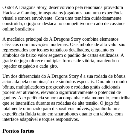
O slot A Dragons Story, desenvolvido pela renomada provedora
Hacksaw Gaming, transporta os jogadores para uma experiência
visual e sonora envolvente. Com uma temática cuidadosamente
construída, o jogo se destaca no competitivo mercado de cassinos
online brasileiros.
A mecânica principal do A Dragons Story combina elementos
clássicos com inovações modernas. Os símbolos de alto valor são
representados por ícones temáticos detalhados, enquanto os
símbolos de baixo valor seguem o padrão de cartas estilizadas. A
grade de jogo oferece múltiplas formas de vitória, mantendo o
jogador engajado a cada giro.
Um dos diferenciais do A Dragons Story é a sua rodada de bônus,
acionada pela combinação de símbolos especiais. Durante o modo
bônus, multiplicadores progressivos e rodadas grátis adicionais
podem ser ativados, elevando significativamente o potencial de
ganhos. A experiência sonora acompanha cada momento, com trilha
que se intensifica durante as rodadas de alta tensão. O jogo foi
totalmente otimizado para dispositivos móveis, garantindo uma
experiência fluida tanto em smartphones quanto em tablets, com
interface adaptável e toques responsivos.
Pontos fortes