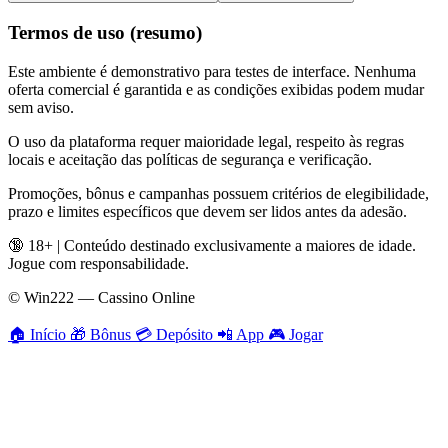
Termos de uso (resumo)
Este ambiente é demonstrativo para testes de interface. Nenhuma
oferta comercial é garantida e as condições exibidas podem mudar
sem aviso.
O uso da plataforma requer maioridade legal, respeito às regras
locais e aceitação das políticas de segurança e verificação.
Promoções, bônus e campanhas possuem critérios de elegibilidade,
prazo e limites específicos que devem ser lidos antes da adesão.
🔞 18+ | Conteúdo destinado exclusivamente a maiores de idade.
Jogue com responsabilidade.
© Win222 — Cassino Online
🏠
Início
🎁
Bônus
💳
Depósito
📲
App
🎮
Jogar