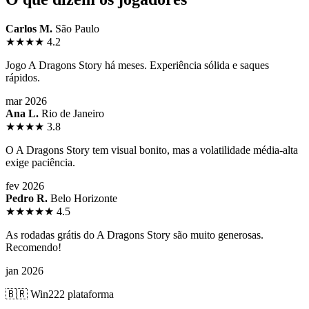
Carlos M.
São Paulo
★★★★
4.2
Jogo A Dragons Story há meses. Experiência sólida e saques
rápidos.
mar 2026
Ana L.
Rio de Janeiro
★★★★
3.8
O A Dragons Story tem visual bonito, mas a volatilidade média-alta
exige paciência.
fev 2026
Pedro R.
Belo Horizonte
★★★★★
4.5
As rodadas grátis do A Dragons Story são muito generosas.
Recomendo!
jan 2026
🇧🇷 Win222 plataforma