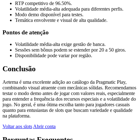
RTP competitivo de 96.50%.
Volatilidade média-alta adequada para diferentes perfis.
Modo demo disponível para testes.
Temática envolvente e visual de alta qualidade.
Pontos de atenção
Volatilidade média-alta exige gestão de banca.
Sessões sem bônus podem se estender por 20 a 50 giros.
Disponibilidade pode variar por região.
Conclusão
Aeterna é uma excelente adição ao catálogo da Pragmatic Play,
combinando visual atraente com mecânicas sólidas. Recomendamos
testar o modo demo antes de jogar com valores reais, especialmente
para entender a frequência dos recursos especiais e a volatilidade do
jogo. No geral, é uma ótima escolha tanto para jogadores casuais
quanto para entusiastas de slots que buscam variedade e qualidade
na plataforma.
Voltar aos slots
Abrir conta
Perguntas Frequentes