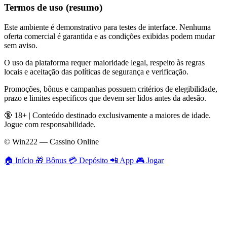
Termos de uso (resumo)
Este ambiente é demonstrativo para testes de interface. Nenhuma
oferta comercial é garantida e as condições exibidas podem mudar
sem aviso.
O uso da plataforma requer maioridade legal, respeito às regras
locais e aceitação das políticas de segurança e verificação.
Promoções, bônus e campanhas possuem critérios de elegibilidade,
prazo e limites específicos que devem ser lidos antes da adesão.
🔞 18+ | Conteúdo destinado exclusivamente a maiores de idade.
Jogue com responsabilidade.
© Win222 — Cassino Online
🏠
Início
🎁
Bônus
💳
Depósito
📲
App
🎮
Jogar