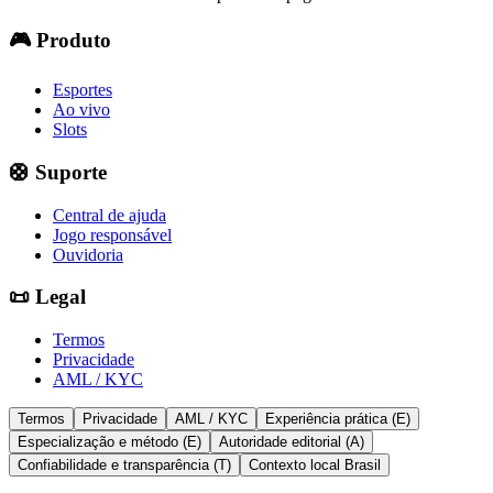
🎮
Produto
Esportes
Ao vivo
Slots
🛟
Suporte
Central de ajuda
Jogo responsável
Ouvidoria
📜
Legal
Termos
Privacidade
AML / KYC
Termos
Privacidade
AML / KYC
Experiência prática (E)
Especialização e método (E)
Autoridade editorial (A)
Confiabilidade e transparência (T)
Contexto local Brasil