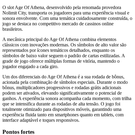
O slot Age Of Athena, desenvolvido pela renomada provedora
Nolimit City, transporta os jogadores para uma experiência visual e
sonora envolvente. Com uma temática cuidadosamente construída, o
jogo se destaca no competitivo mercado de cassinos online
brasileiros.
A mecânica principal do Age Of Athena combina elementos
clássicos com inovações modernas. Os símbolos de alto valor são
representados por ícones temáticos detalhados, enquanto os
símbolos de baixo valor seguem o padrão de cartas estilizadas. A
grade de jogo oferece múltiplas formas de vitória, mantendo o
jogador engajado a cada giro.
Um dos diferenciais do Age Of Athena é a sua rodada de bônus,
acionada pela combinação de símbolos especiais. Durante o modo
bônus, multiplicadores progressivos e rodadas grátis adicionais
podem ser ativados, elevando significativamente o potencial de
ganhos. A experiência sonora acompanha cada momento, com trilha
que se intensifica durante as rodadas de alta tensão. O jogo foi
totalmente otimizado para dispositivos móveis, garantindo uma
experiência fluida tanto em smartphones quanto em tablets, com
interface adaptável e toques responsivos.
Pontos fortes