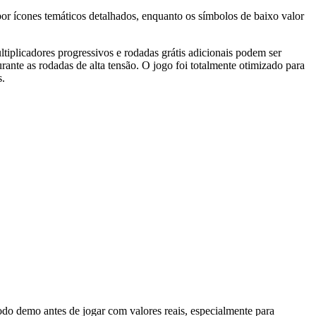
or ícones temáticos detalhados, enquanto os símbolos de baixo valor
iplicadores progressivos e rodadas grátis adicionais podem ser
ante as rodadas de alta tensão. O jogo foi totalmente otimizado para
s.
do demo antes de jogar com valores reais, especialmente para