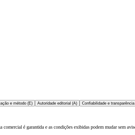
zação e método (E)
Autoridade editorial (A)
Confiabilidade e transparência
ta comercial é garantida e as condições exibidas podem mudar sem avis