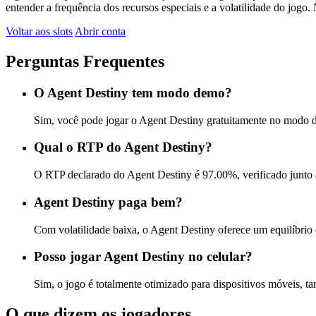
entender a frequência dos recursos especiais e a volatilidade do jogo
Voltar aos slots
Abrir conta
Perguntas Frequentes
O Agent Destiny tem modo demo?
Sim, você pode jogar o Agent Destiny gratuitamente no modo de
Qual o RTP do Agent Destiny?
O RTP declarado do Agent Destiny é 97.00%, verificado junto 
Agent Destiny paga bem?
Com volatilidade baixa, o Agent Destiny oferece um equilíbrio 
Posso jogar Agent Destiny no celular?
Sim, o jogo é totalmente otimizado para dispositivos móveis, t
O que dizem os jogadores