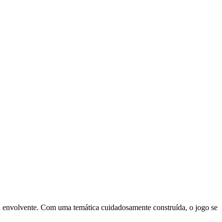
a envolvente. Com uma temática cuidadosamente construída, o jogo se