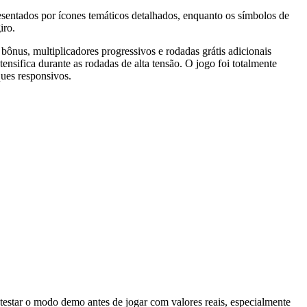
sentados por ícones temáticos detalhados, enquanto os símbolos de
iro.
nus, multiplicadores progressivos e rodadas grátis adicionais
nsifica durante as rodadas de alta tensão. O jogo foi totalmente
ques responsivos.
star o modo demo antes de jogar com valores reais, especialmente