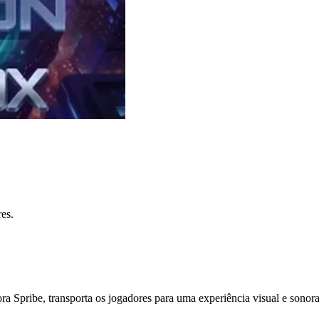
es.
a Spribe, transporta os jogadores para uma experiência visual e sonor