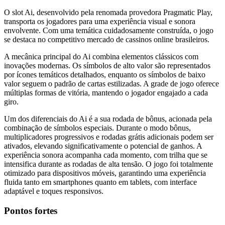
O slot Ai, desenvolvido pela renomada provedora Pragmatic Play,
transporta os jogadores para uma experiência visual e sonora
envolvente. Com uma temática cuidadosamente construída, o jogo
se destaca no competitivo mercado de cassinos online brasileiros.
A mecânica principal do Ai combina elementos clássicos com
inovações modernas. Os símbolos de alto valor são representados
por ícones temáticos detalhados, enquanto os símbolos de baixo
valor seguem o padrão de cartas estilizadas. A grade de jogo oferece
múltiplas formas de vitória, mantendo o jogador engajado a cada
giro.
Um dos diferenciais do Ai é a sua rodada de bônus, acionada pela
combinação de símbolos especiais. Durante o modo bônus,
multiplicadores progressivos e rodadas grátis adicionais podem ser
ativados, elevando significativamente o potencial de ganhos. A
experiência sonora acompanha cada momento, com trilha que se
intensifica durante as rodadas de alta tensão. O jogo foi totalmente
otimizado para dispositivos móveis, garantindo uma experiência
fluida tanto em smartphones quanto em tablets, com interface
adaptável e toques responsivos.
Pontos fortes