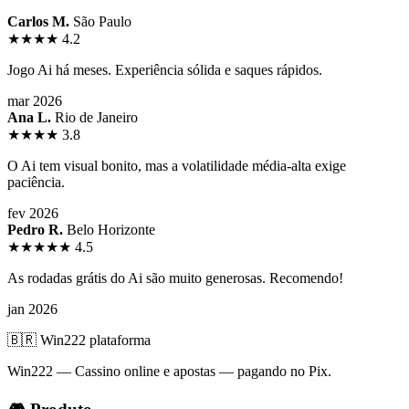
Carlos M.
São Paulo
★★★★
4.2
Jogo Ai há meses. Experiência sólida e saques rápidos.
mar 2026
Ana L.
Rio de Janeiro
★★★★
3.8
O Ai tem visual bonito, mas a volatilidade média-alta exige
paciência.
fev 2026
Pedro R.
Belo Horizonte
★★★★★
4.5
As rodadas grátis do Ai são muito generosas. Recomendo!
jan 2026
🇧🇷 Win222 plataforma
Win222 — Cassino online e apostas — pagando no Pix.