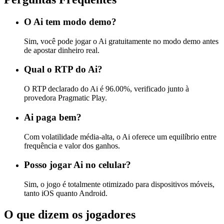
O Ai tem modo demo?
Sim, você pode jogar o Ai gratuitamente no modo demo antes
de apostar dinheiro real.
Qual o RTP do Ai?
O RTP declarado do Ai é 96.00%, verificado junto à
provedora Pragmatic Play.
Ai paga bem?
Com volatilidade média-alta, o Ai oferece um equilíbrio entre
frequência e valor dos ganhos.
Posso jogar Ai no celular?
Sim, o jogo é totalmente otimizado para dispositivos móveis,
tanto iOS quanto Android.
O que dizem os jogadores