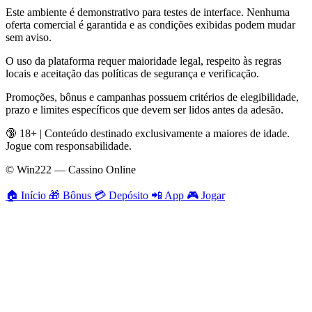
Este ambiente é demonstrativo para testes de interface. Nenhuma
oferta comercial é garantida e as condições exibidas podem mudar
sem aviso.
O uso da plataforma requer maioridade legal, respeito às regras
locais e aceitação das políticas de segurança e verificação.
Promoções, bônus e campanhas possuem critérios de elegibilidade,
prazo e limites específicos que devem ser lidos antes da adesão.
🔞 18+ | Conteúdo destinado exclusivamente a maiores de idade.
Jogue com responsabilidade.
© Win222 — Cassino Online
🏠
Início
🎁
Bônus
💳
Depósito
📲
App
🎮
Jogar