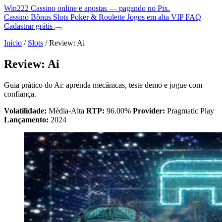
Win222
Cassino online e apostas — pagando no Pix.
Cassino
Bônus
Slots
Poker & Roulette
Jogos em alta
VIP
FAQ
Cadastrar grátis
Início
/
Slots
/
Review: Ai
Review: Ai
Guia prático do Ai: aprenda mecânicas, teste demo e jogue com
confiança.
Volatilidade:
Média-Alta
RTP:
96.00%
Provider:
Pragmatic Play
Lançamento:
2024