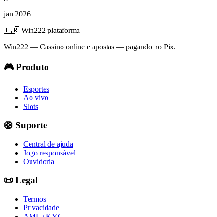
jan 2026
🇧🇷 Win222 plataforma
Win222 — Cassino online e apostas — pagando no Pix.
🎮
Produto
Esportes
Ao vivo
Slots
🛟
Suporte
Central de ajuda
Jogo responsável
Ouvidoria
📜
Legal
Termos
Privacidade
AML / KYC