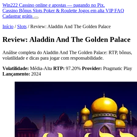
Win222
Cassino online e apostas — pagando no Pix.
Cassino
Bônus
Slots
Poker & Roulette
Jogos em alta
VIP
FAQ
Cadastrar grátis
Início
/
Slots
/
Review: Aladdin And The Golden Palace
Review: Aladdin And The Golden Palace
Análise completa do Aladdin And The Golden Palace: RTP, bônus,
volatilidade e dicas para jogar com responsabilidade.
Volatilidade:
Média-Alta
RTP:
97.20%
Provider:
Pragmatic Play
Lançamento:
2024