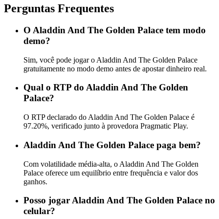
Perguntas Frequentes
O Aladdin And The Golden Palace tem modo
demo?
Sim, você pode jogar o Aladdin And The Golden Palace
gratuitamente no modo demo antes de apostar dinheiro real.
Qual o RTP do Aladdin And The Golden
Palace?
O RTP declarado do Aladdin And The Golden Palace é
97.20%, verificado junto à provedora Pragmatic Play.
Aladdin And The Golden Palace paga bem?
Com volatilidade média-alta, o Aladdin And The Golden
Palace oferece um equilíbrio entre frequência e valor dos
ganhos.
Posso jogar Aladdin And The Golden Palace no
celular?