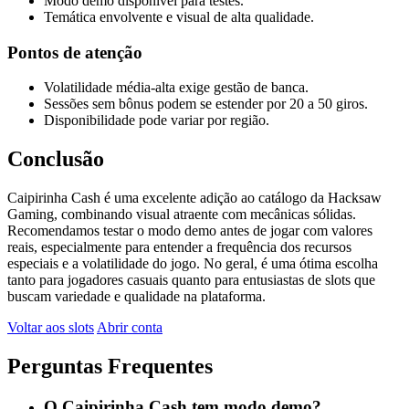
Modo demo disponível para testes.
Temática envolvente e visual de alta qualidade.
Pontos de atenção
Volatilidade média-alta exige gestão de banca.
Sessões sem bônus podem se estender por 20 a 50 giros.
Disponibilidade pode variar por região.
Conclusão
Caipirinha Cash é uma excelente adição ao catálogo da Hacksaw
Gaming, combinando visual atraente com mecânicas sólidas.
Recomendamos testar o modo demo antes de jogar com valores
reais, especialmente para entender a frequência dos recursos
especiais e a volatilidade do jogo. No geral, é uma ótima escolha
tanto para jogadores casuais quanto para entusiastas de slots que
buscam variedade e qualidade na plataforma.
Voltar aos slots
Abrir conta
Perguntas Frequentes
O Caipirinha Cash tem modo demo?