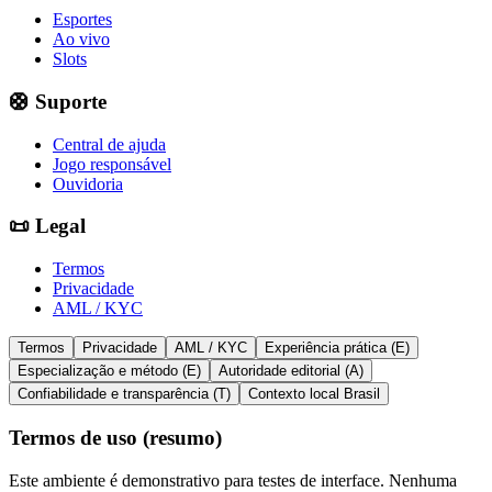
Esportes
Ao vivo
Slots
🛟
Suporte
Central de ajuda
Jogo responsável
Ouvidoria
📜
Legal
Termos
Privacidade
AML / KYC
Termos
Privacidade
AML / KYC
Experiência prática (E)
Especialização e método (E)
Autoridade editorial (A)
Confiabilidade e transparência (T)
Contexto local Brasil
Termos de uso (resumo)
Este ambiente é demonstrativo para testes de interface. Nenhuma